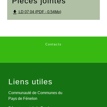
Pièces jointes
file_download
LD 07 04 (PDF - 0.54Mo)
Contacts
Liens utiles
Communauté de Communes du
Pays de Fénelon