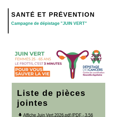
SANTÉ ET PRÉVENTION
Campagne de dépistage "JUIN VERT"
Liste de pièces
jointes
file_download
Affiche Juin Vert 2026.pdf (PDF - 3.56