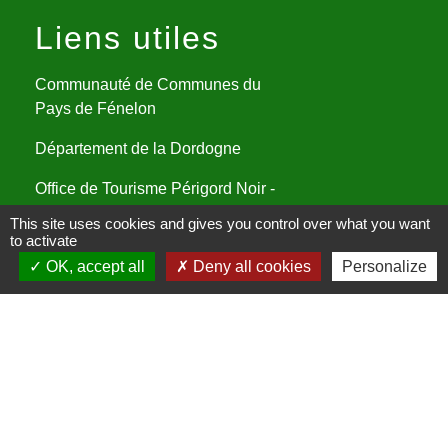
Liens utiles
Communauté de Communes du
Pays de Fénelon
Département de la Dordogne
Office de Tourisme Périgord Noir -
Vallée Dordogne
This site uses cookies and gives you control over what you want
to activate
Préfecture de la Dordogne
OK, accept all
Deny all cookies
Personalize
Assistance cybersécurité
Mentions légales
-
Politique de confidentialité
-
Accessibilité
-
Plan du site
-
Gestion des cookies