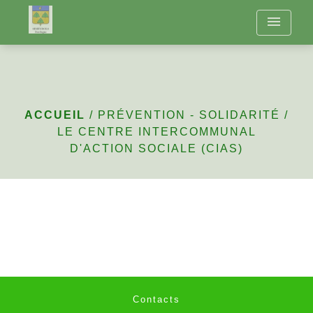
menu
Le Centre
Intercommunal
d'Action Sociale (CIAS)
ACCUEIL
/
PRÉVENTION - SOLIDARITÉ
/
LE CENTRE INTERCOMMUNAL
D'ACTION SOCIALE (CIAS)
Contacts