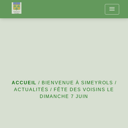
menu
Fête des voisins le
dimanche 7 juin
ACCUEIL
/
BIENVENUE À SIMEYROLS
/
ACTUALITÉS
/
FÊTE DES VOISINS LE
DIMANCHE 7 JUIN