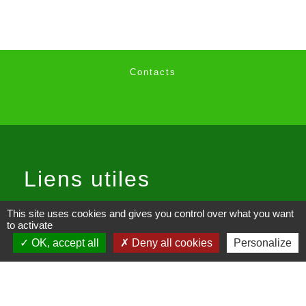
Contacts
Liens utiles
Communauté de Communes du
This site uses cookies and gives you control over what you want
to activate
Pays de Fénelon
OK, accept all
Deny all cookies
Personalize
Département de la Dordogne
Office de Tourisme Périgord Noir -
Vallée Dordogne